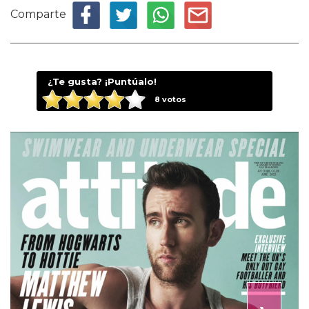
Comparte
¿Te gusta? ¡Puntúalo!
8
votos