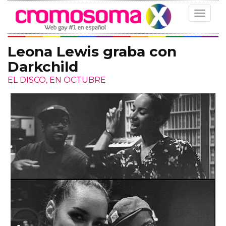
Toggle
navigat
Leona Lewis graba con
Darkchild
EL DISCO, EN OCTUBRE