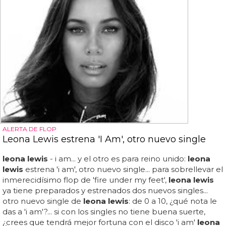
ALERTA DE FLOP
Leona Lewis estrena 'I Am', otro nuevo single
leona lewis
- i am... y el otro es para reino unido:
leona
lewis
estrena 'i am', otro nuevo single... para sobrellevar el
inmerecidísimo flop de 'fire under my feet',
leona lewis
ya tiene preparados y estrenados dos nuevos singles...
otro nuevo single de
leona lewis
: de 0 a 10, ¿qué nota le
das a 'i am'?... si con los singles no tiene buena suerte,
¿crees que tendrá mejor fortuna con el disco 'i am'
leona