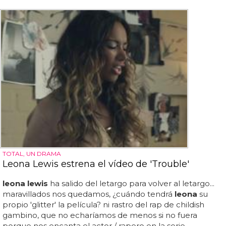
TOTAL, UN DRAMA
Leona Lewis estrena el vídeo de 'Trouble'
leona lewis
ha salido del letargo para volver al letargo...
maravillados nos quedamos, ¿cuándo tendrá
leona
su
propio 'glitter' la película? ni rastro del rap de childish
gambino, que no echaríamos de menos si no fuera
porque nos encanta el actor / rapero en la serie