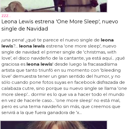
ZZZ...
Leona Lewis estrena 'One More Sleep', nuevo
single de Navidad
¡una pena! ¿qué te parece el nuevo single de
leona
lewis
?...
leona lewis
estrena 'one more sleep', nuevo
single de navidad: el primer single de 'christmas, with
love', el disco navideño de la cantante, ya está aquí... ¡qué
graciosa es
leona lewis
! desde luego la fracasadísima
artista que tanto triunfó en su momento con 'bleeding
love' demuestra tener un gran sentido del humor, y no
sólo cuando pone fotos suyas en facebook disfrazada de
calabaza cutre, sino porque su nuevo single se llama 'one
more sleep'... dormir es lo que va a hacer todo el mundo
en vez de hacerle caso... 'one more sleep' no está mal,
pero es una tema navideño sin más, que creemos que
servirá a la que fuera ganadora de 'x...