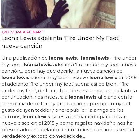
¿VOLVERÁ A REINAR?
Leona Lewis adelanta 'Fire Under My Feet',
nueva canción
Una publicación de
leona lewis
...
leona lewis
- fire under
my feet...
leona lewis
adelanta 'fire under my feet', nueva
canción... pero hay que decirlo: la nueva canción de
leona lewis
suena muy bien... vuelve
leona lewis
en 2015:
el adelanto 'fire under my feet' suena así de bien... 'fire
under my feet', de la cual puedes escuchar un adelanto a
continuación, nos muestra a
leona lewis
al piano con la
compañía de batería y una canción uptempo muy del
gusto de ryan tedder / onerepublic... la amiga de los
equinos,
leona lewis
, se está preparando para lanzar
nuevo disco en el 2015 y como regalito navideño nos ha
presentado un adelanto de una nueva canción... ¿será el
verdadero y exitoso comeback de...