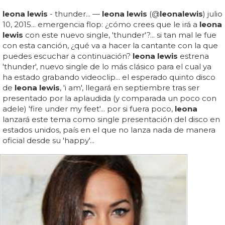
leona lewis
- thunder... —
leona lewis
(@
leona
lewis
) julio
10, 2015... emergencia flop: ¿cómo crees que le irá a
leona
lewis
con este nuevo single, 'thunder'?... si tan mal le fue
con esta canción, ¿qué va a hacer la cantante con la que
puedes escuchar a continuación?
leona lewis
estrena
'thunder', nuevo single de lo más clásico para el cual ya
ha estado grabando videoclip... el esperado quinto disco
de
leona lewis
, 'i am', llegará en septiembre tras ser
presentado por la aplaudida (y comparada un poco con
adele) 'fire under my feet'... por si fuera poco,
leona
lanzará este tema como single presentación del disco en
estados unidos, país en el que no lanza nada de manera
oficial desde su 'happy'...