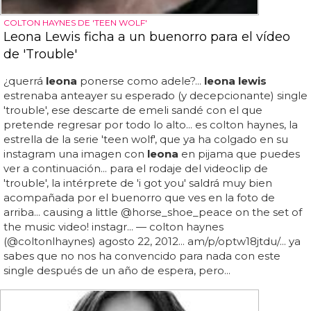
COLTON HAYNES DE 'TEEN WOLF'
Leona Lewis ficha a un buenorro para el vídeo
de 'Trouble'
¿querrá
leona
ponerse como adele?...
leona lewis
estrenaba anteayer su esperado (y decepcionante) single
'trouble', ese descarte de emeli sandé con el que
pretende regresar por todo lo alto... es colton haynes, la
estrella de la serie 'teen wolf', que ya ha colgado en su
instagram una imagen con
leona
en pijama que puedes
ver a continuación... para el rodaje del videoclip de
'trouble', la intérprete de 'i got you' saldrá muy bien
acompañada por el buenorro que ves en la foto de
arriba... causing a little @horse_shoe_peace on the set of
the music video! instagr... — colton haynes
(@coltonlhaynes) agosto 22, 2012... am/p/optw18jtdu/... ya
sabes que no nos ha convencido para nada con este
single después de un año de espera, pero...