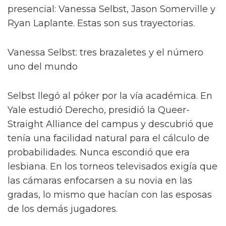
presencial: Vanessa Selbst, Jason Somerville y
Ryan Laplante. Estas son sus trayectorias.
Vanessa Selbst: tres brazaletes y el número
uno del mundo
Selbst llegó al póker por la vía académica. En
Yale estudió Derecho, presidió la Queer-
Straight Alliance del campus y descubrió que
tenía una facilidad natural para el cálculo de
probabilidades. Nunca escondió que era
lesbiana. En los torneos televisados exigía que
las cámaras enfocarsen a su novia en las
gradas, lo mismo que hacían con las esposas
de los demás jugadores.