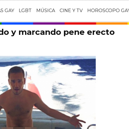
AS GAY
LGBT
MÚSICA
CINE Y TV
HOROSCOPO GA
do y marcando pene erecto