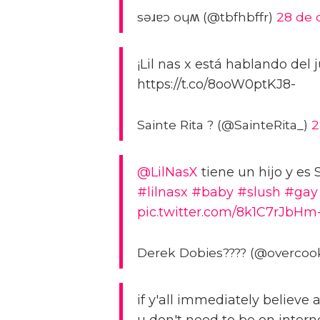
sǝɹɐɔ oɥʍ (@tbfhbffr)
28 de 
¡Lil nas x está hablando de
https://t.co/8ooW0ptKJ8-
Sainte Rita ? (@SainteRita_)
2
@LilNasX
tiene un hijo y es 
#lilnasx
#baby
#slush
#gay
pic.twitter.com/8k1C7rJbHm
Derek Dobies?️??? (@overco
if y'all immediately believe
u don't need to be on intern