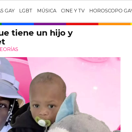
AS GAY
LGBT
MÚSICA
CINE Y TV
HOROSCOPO GA
ue tiene un hijo y
et
TEORÍAS