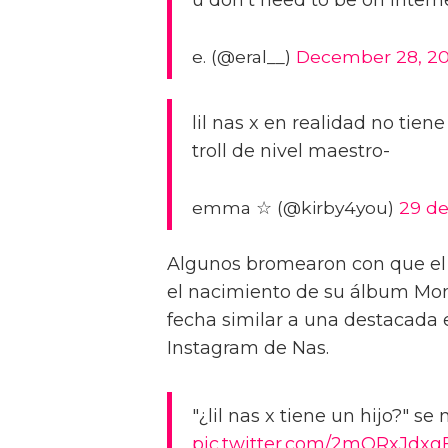
e. (@eral__)
December 28, 2
lil nas x en realidad no tie
troll de nivel maestro-
emma ☆ (@kirby4you)
29 de
Algunos bromearon con que el
el nacimiento de su álbum Mon
fecha similar a una destacada e
Instagram de Nas.
"¿lil nas x tiene un hijo?" se
pic.twitter.com/2mORxJdxg