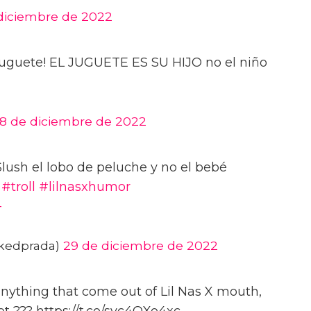
diciembre de 2022
l juguete! EL JUGUETE ES SU HIJO no el niño
8 de diciembre de 2022
Slush el lobo de peluche y no el bebé
#troll
#lilnasxhumor
-
okedprada)
29 de diciembre de 2022
 anything that come out of Lil Nas X mouth,
et ??? https://t.co/svc4QXo4xc-