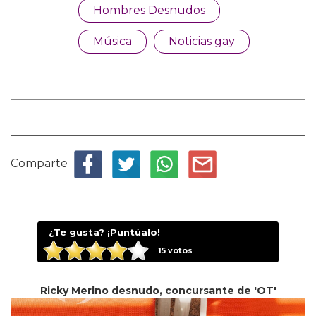
Hombres Desnudos
Música
Noticias gay
Comparte
¿Te gusta? ¡Puntúalo!
15
votos
Ricky Merino desnudo, concursante de 'OT'