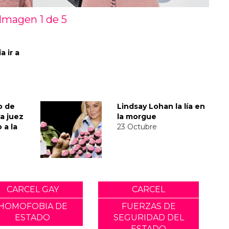
Imagen 1 de
5
a ir a
o de
Lindsay Lohan la lía en
a juez
la morgue
 a la
23 Octubre
CARCEL GAY
CARCEL
HOMOFOBIA DE
FUERZAS DE
ESTADO
SEGURIDAD DEL
ESTADO