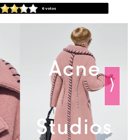
6
votos
⟩