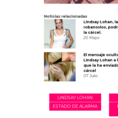
Noticias relacionadas
Lindsay Lohan, la
robanovios, podrí
la cárcel.
20 Mayo
El mensaje ocult
LIndsay Lohan a l
que la ha enviado
cárcel
07 Julio
LINDSAY LOHAN
ESTADO DE ALARMA