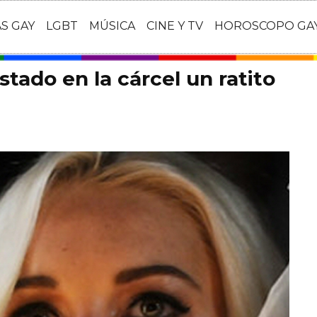
AS GAY
LGBT
MÚSICA
CINE Y TV
HOROSCOPO GA
tado en la cárcel un ratito