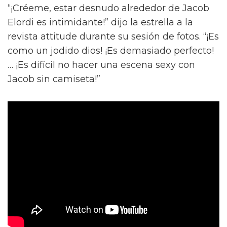
“¡Créeme, estar desnudo alrededor de Jacob
Elordi es intimidante!” dijo la estrella a la
revista attitude durante su sesión de fotos. “¡Es
como un jodido dios! ¡Es demasiado perfecto!
… ¡Es difícil no hacer una escena sexy con
Jacob sin camiseta!”