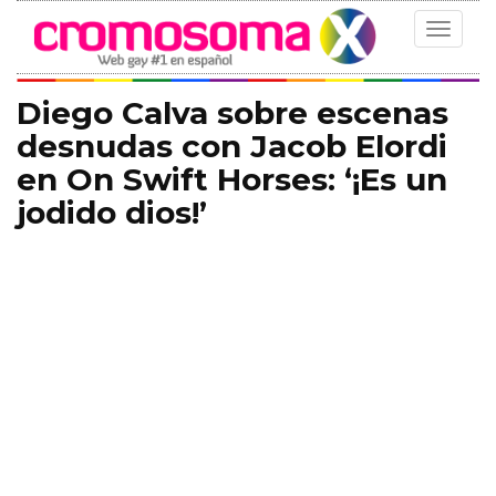
Toggle
navigat
Diego Calva sobre escenas
desnudas con Jacob Elordi
en On Swift Horses: ‘¡Es un
jodido dios!’