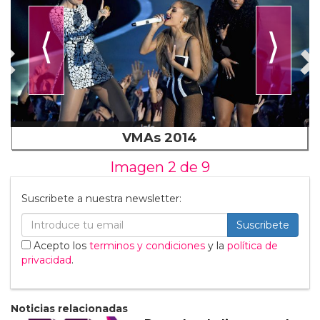
⟨
⟩
VMAs 2014
Imagen 2 de
9
Suscribete a nuestra newsletter:
Suscribete
Acepto los
terminos y condiciones
y la
política de
privacidad
.
Noticias relacionadas