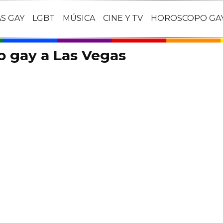
AS GAY
LGBT
MÚSICA
CINE Y TV
HOROSCOPO GA
o gay a Las Vegas