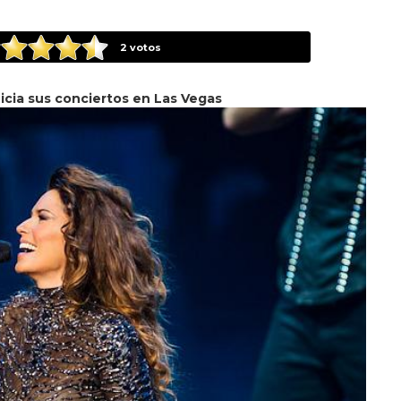
2
votos
icia sus conciertos en Las Vegas