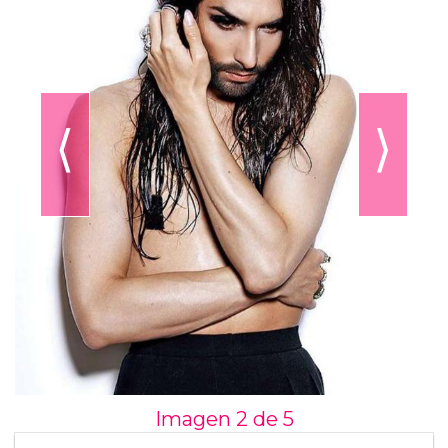
⟨
⟩
Imagen 2 de
5