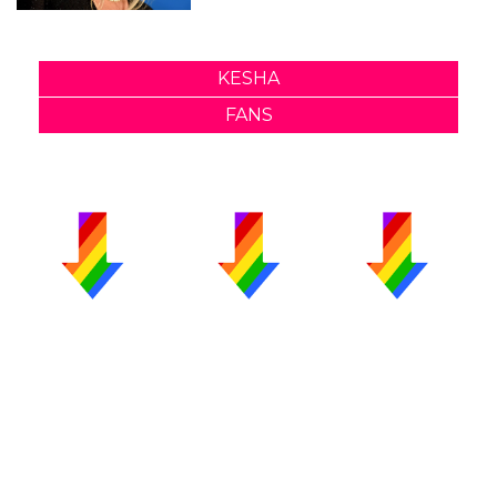
KESHA
FANS