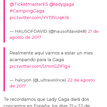
@TicketmasterES
@ladygaga
#CampingGaga
pic.twitter.com/YY19SUqKrb
— HAUSOFDAVID (@hausofdavid48)
21 de
agosto de 2017
Realmente aquí vamos a estar un mes
acampando para la Gaga
pic.twitter.com/UmnGZIFlg4
— halcyon (@_ultraviolnce)
22 de agosto
de 2017
Te recordamos que Lady Gaga dará dos
conciertos en España, los días 21 y 22 de