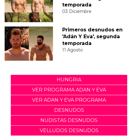
temporada
03 Diciembre
Primeros desnudos en
'Adán Y Eva', segunda
temporada
11 Agosto
HUNGRIA
VER PROGRAMA ADAN Y EVA
VER ADAN Y EVA PROGRAMA
DESNUDOS
NUDISTAS DESNUDOS
VELLUDOS DESNUDOS