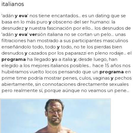
italianos
'adán
y eva
' nos tiene encantados... es un dating que se
basa en lo más puro
y
obsceno del ser humano: la
desnudez
y
nuestra fascinación por ello... los desnudos de
'adán
y eva
'
ver
sión italiana no se cortan un pelo... unas
filtraciones han mostrado a sus participantes masculinos
enseñándolo todo, todo
y
todo, no te los pierdas bien
desnudos
y
cazados por los paparazzi en pleno rodaje... el
programa
ha llegado
y
a a italia
y
, desde luego, han
elegido a los mejores italianos posibles... hace 15 años nos
hubiéramos vuelto locos pensando que un
programa
en
prime time podría mostrar penes, culos, vaginas
y
pechos
abiertamente, sin connotaciones directamente sexuales
pero realmente sí, porque aúnque no veamos un pene...