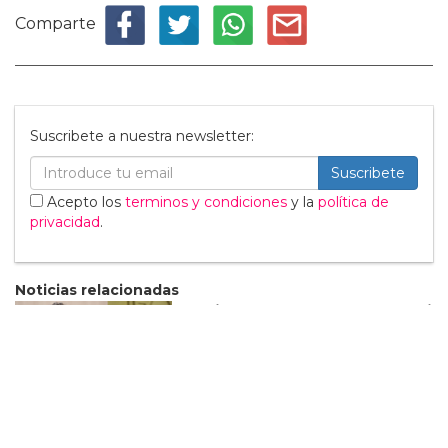
Comparte
Suscribete a nuestra newsletter:
Suscribete
Acepto los
terminos y condiciones
y la
política de
privacidad
.
Noticias relacionadas
Diego Calva y Jacob Elordi
tendrán "escenas
calientes" en su nuevo
proyecto
05 Marzo