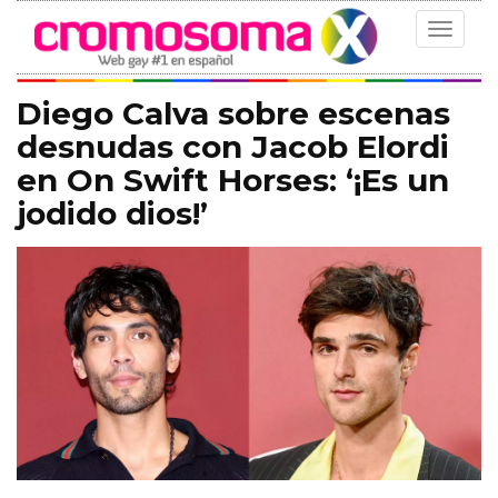
Toggle
navigat
Diego Calva sobre escenas
desnudas con Jacob Elordi
en On Swift Horses: ‘¡Es un
jodido dios!’