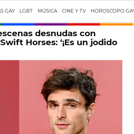
AS GAY
LGBT
MÚSICA
CINE Y TV
HOROSCOPO GA
 escenas desnudas con
Swift Horses: ‘¡Es un jodido