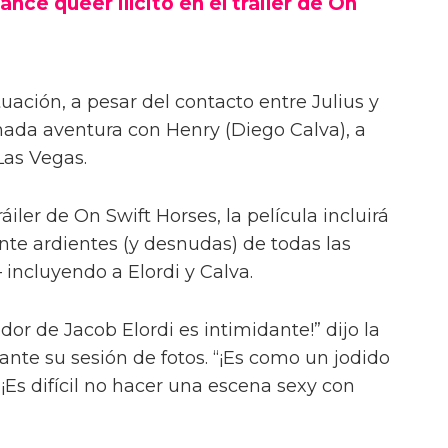
ance queer ilícito en el tráiler de On
uación, a pesar del contacto entre Julius y
onada aventura con Henry (Diego Calva), a
Las Vegas.
iler de On Swift Horses, la película incluirá
te ardientes (y desnudas) de todas las
incluyendo a Elordi y Calva.
or de Jacob Elordi es intimidante!” dijo la
urante su sesión de fotos. “¡Es como un jodido
 ¡Es difícil no hacer una escena sexy con