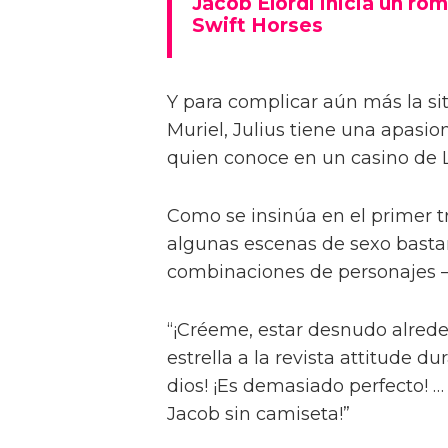
Jacob Elordi inicia un rom
Swift Horses
Y para complicar aún más la sit
Muriel, Julius tiene una apasi
quien conoce en un casino de 
Como se insinúa en el primer trá
algunas escenas de sexo bastan
combinaciones de personajes – 
“¡Créeme, estar desnudo alreded
estrella a la revista attitude d
dios! ¡Es demasiado perfecto! …
Jacob sin camiseta!”