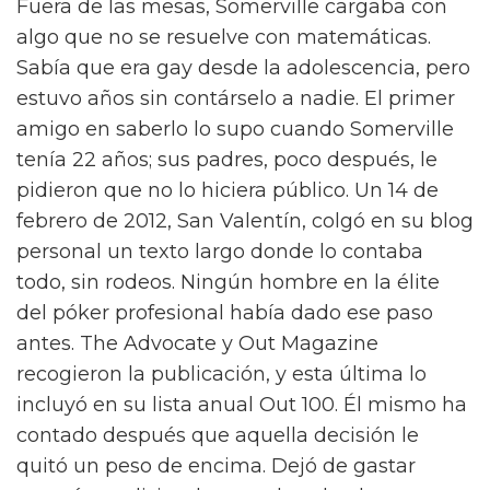
Fuera de las mesas, Somerville cargaba con
algo que no se resuelve con matemáticas.
Sabía que era gay desde la adolescencia, pero
estuvo años sin contárselo a nadie. El primer
amigo en saberlo lo supo cuando Somerville
tenía 22 años; sus padres, poco después, le
pidieron que no lo hiciera público. Un 14 de
febrero de 2012, San Valentín, colgó en su blog
personal un texto largo donde lo contaba
todo, sin rodeos. Ningún hombre en la élite
del póker profesional había dado ese paso
antes. The Advocate y Out Magazine
recogieron la publicación, y esta última lo
incluyó en su lista anual Out 100. Él mismo ha
contado después que aquella decisión le
quitó un peso de encima. Dejó de gastar