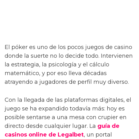
El póker es uno de los pocos juegos de casino
donde la suerte no lo decide todo. Intervienen
la estrategia, la psicología y el cálculo
matemático, y por eso lleva décadas
atrayendo a jugadores de perfil muy diverso.
Con la llegada de las plataformas digitales, el
juego se ha expandido todavía más: hoy es
posible sentarse a una mesa con crupier en
directo desde cualquier lugar. La
guía de
casinos online de Legalbet
, un portal