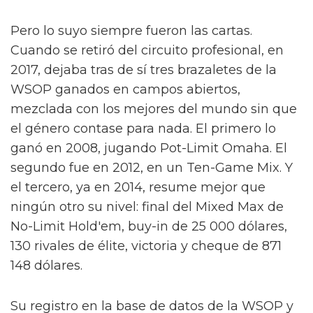
Pero lo suyo siempre fueron las cartas.
Cuando se retiró del circuito profesional, en
2017, dejaba tras de sí tres brazaletes de la
WSOP ganados en campos abiertos,
mezclada con los mejores del mundo sin que
el género contase para nada. El primero lo
ganó en 2008, jugando Pot-Limit Omaha. El
segundo fue en 2012, en un Ten-Game Mix. Y
el tercero, ya en 2014, resume mejor que
ningún otro su nivel: final del Mixed Max de
No-Limit Hold'em, buy-in de 25 000 dólares,
130 rivales de élite, victoria y cheque de 871
148 dólares.
Su registro en la base de datos de la WSOP y