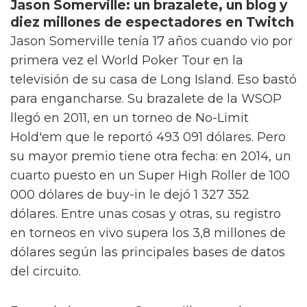
Jason Somerville: un brazalete, un blog y
diez millones de espectadores en Twitch
Jason Somerville tenía 17 años cuando vio por
primera vez el World Poker Tour en la
televisión de su casa de Long Island. Eso bastó
para engancharse. Su brazalete de la WSOP
llegó en 2011, en un torneo de No-Limit
Hold'em que le reportó 493 091 dólares. Pero
su mayor premio tiene otra fecha: en 2014, un
cuarto puesto en un Super High Roller de 100
000 dólares de buy-in le dejó 1 327 352
dólares. Entre unas cosas y otras, su registro
en torneos en vivo supera los 3,8 millones de
dólares según las principales bases de datos
del circuito.