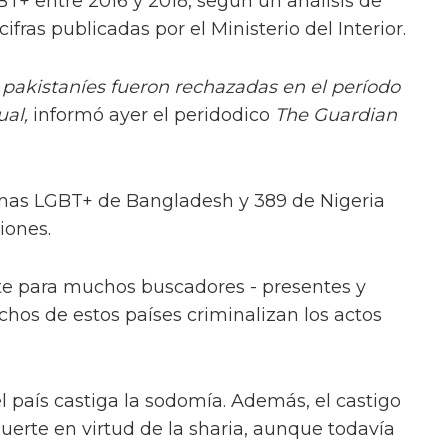
+ entre 2016 y 2018, según un análisis de
ifras publicadas por el Ministerio del Interior.
pakistaníes fueron rechazadas en el período
ual,
informó ayer el peridodico
The Guardian
onas LGBT+ de Bangladesh y 389 de Nigeria
iones.
nte para muchos buscadores - presentes y
hos de estos países criminalizan los actos
l país castiga la sodomía. Además, el castigo
erte en virtud de la sharia, aunque todavía