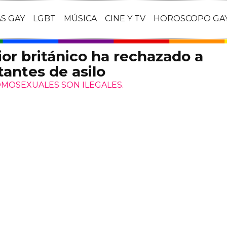
AS GAY
LGBT
MÚSICA
CINE Y TV
HOROSCOPO GA
rior británico ha rechazado a
tantes de asilo
OMOSEXUALES SON ILEGALES.