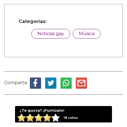
Categorías:
Noticias gay
Música
Comparte
¿Te gusta? ¡Puntúalo!
18
votos