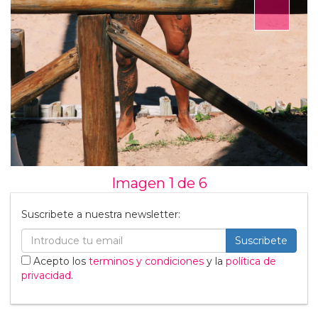
Imagen 1 de
6
Suscribete a nuestra newsletter:
Suscribete
Acepto los
terminos y condiciones
y la
política de
privacidad
.