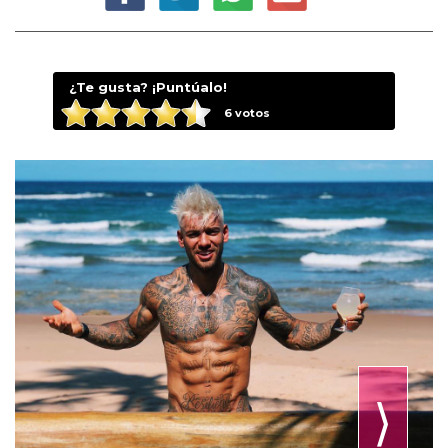
¿Te gusta? ¡Puntúalo!
6
votos
⟩