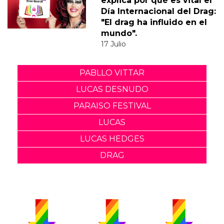
explica por qué es vital el
Día Internacional del Drag:
"El drag ha influido en el
mundo".
17 Julio
PABLLO VITTAR
LUCAS DESNUDO
PARAISO FESTIVAL
LUCAS
LUCAS HEDGES
DRAG