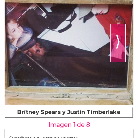
⟩
Britney Spears y Justin Timberlake
Imagen 1 de
8