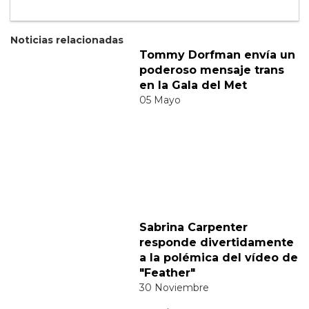
Suscribete a nuestra newsletter:
Suscribete
Acepto los
terminos y condiciones
y la
política de
privacidad
.
Noticias relacionadas
Tommy Dorfman envía un
poderoso mensaje trans
en la Gala del Met
05 Mayo
Sabrina Carpenter