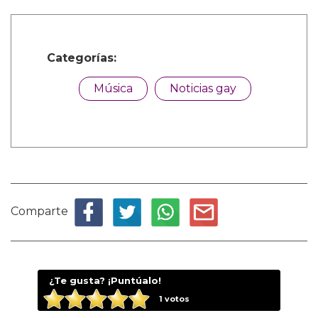
Categorías:
Música
Noticias gay
Comparte
¿Te gusta? ¡Puntúalo!
1
votos