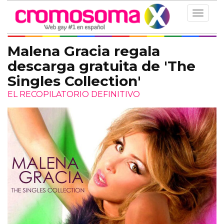
Toggle
navigat
Malena Gracia regala
descarga gratuita de 'The
Singles Collection'
EL RECOPILATORIO DEFINITIVO