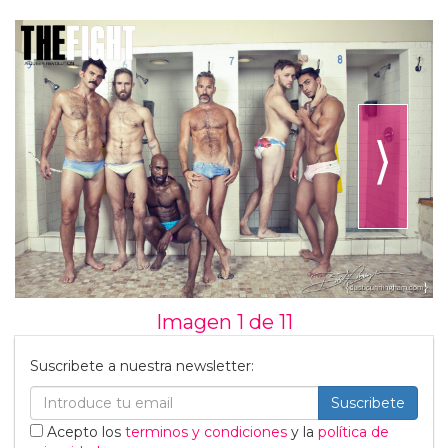
⟩
Imagen 1 de
11
Suscribete a nuestra newsletter:
Suscribete
Acepto los
terminos y condiciones
y la
política de