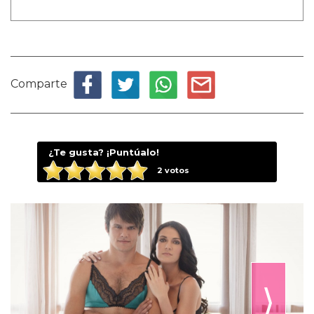
Comparte
¿Te gusta? ¡Puntúalo!
2
votos
⟩