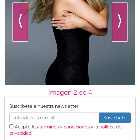
⟨
⟩
Imagen 2 de
4
Suscribete a nuestra newsletter:
Suscribete
Acepto los
terminos y condiciones
y la
política de
privacidad
.