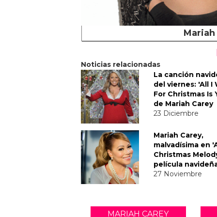
Mariah
Noticias relacionadas
La canción navi
del viernes: 'All 
For Christmas Is 
de Mariah Carey
23 Diciembre
Mariah Carey,
malvadísima en '
Christmas Melody
película navideñ
27 Noviembre
MARIAH CAREY