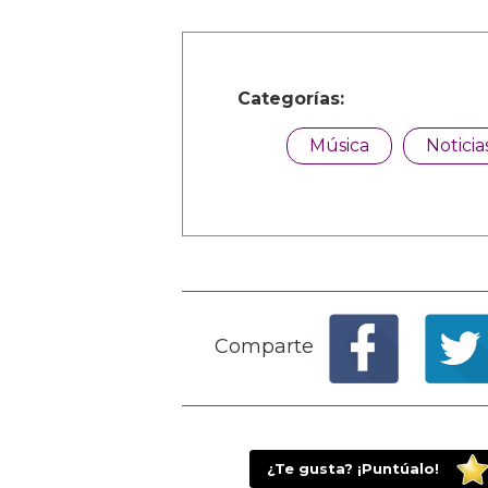
Categorías:
Música
Noticia
Comparte
¿Te gusta? ¡Puntúalo!