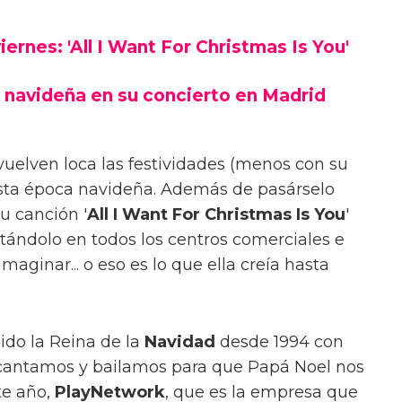
ernes: 'All I Want For Christmas Is You'
a navideña en su concierto en Madrid
vuelven loca las festividades (menos con su
sta época navideña. Además de pasárselo
su canción '
All I Want For Christmas Is You
'
etándolo en todos los centros comerciales e
aginar... o eso es lo que ella creía hasta
ido la Reina de la
Navidad
desde 1994 con
 cantamos y bailamos para que Papá Noel nos
te año,
PlayNetwork
, que es la empresa que