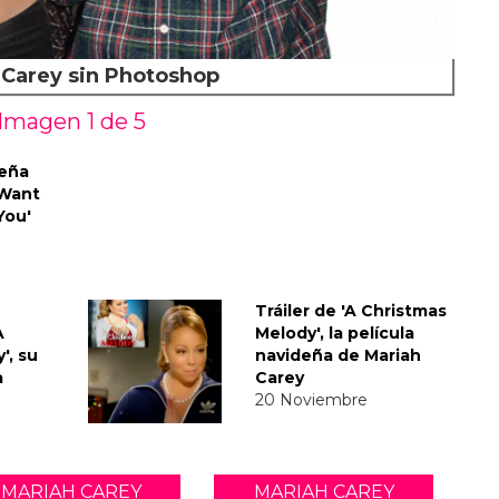
 Carey sin Photoshop
Imagen 1 de
5
deña
I Want
You'
Tráiler de 'A Christmas
A
Melody', la película
', su
navideña de Mariah
a
Carey
20 Noviembre
MARIAH CAREY
MARIAH CAREY