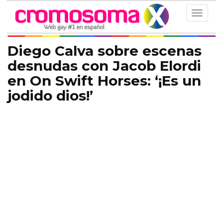
Toggle
navigat
Diego Calva sobre escenas
desnudas con Jacob Elordi
en On Swift Horses: ‘¡Es un
jodido dios!’