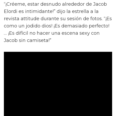
“¡Créeme, estar desnudo alrededor de Jacob
Elordi es intimidante!” dijo la estrella a la
revista attitude durante su sesión de fotos. “¡Es
como un jodido dios! ¡Es demasiado perfecto!
… ¡Es difícil no hacer una escena sexy con
Jacob sin camiseta!”