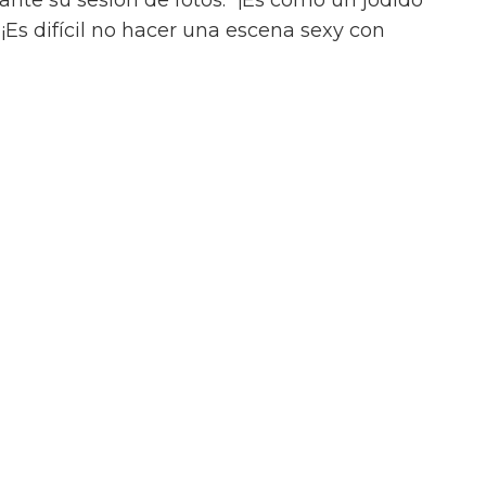
ance queer ilícito en el tráiler de On
uación, a pesar del contacto entre Julius y
onada aventura con Henry (Diego Calva), a
Las Vegas.
iler de On Swift Horses, la película incluirá
te ardientes (y desnudas) de todas las
incluyendo a Elordi y Calva.
or de Jacob Elordi es intimidante!” dijo la
urante su sesión de fotos. “¡Es como un jodido
 ¡Es difícil no hacer una escena sexy con