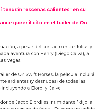
las escenas desnudas con el actor de
 Jacob Elordi para On Swift Horses,
ntes'.
Pufahl, On Swift Horses sigue a la pareja
s) y Lee (Will Poulter) – con Muriel
Lee, Julius (Jacob Elordi).
i tendrán "escenas calientes" en su