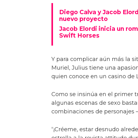
Diego Calva ha hablado sobre 
Euphoria y su novio en pantalla
describiéndolas como 'intimida
Basada en el libro de Shannon 
casada Muriel (Daisy Edgar-Jone
anhelando al hermano menor de 
Diego Calva y Jacob Elord
nuevo proyecto