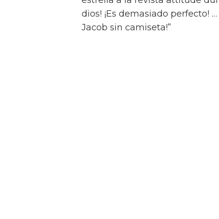
Jacob Elordi inicia un rom
Swift Horses
Y para complicar aún más la sit
Muriel, Julius tiene una apasi
quien conoce en un casino de 
Como se insinúa en el primer trá
algunas escenas de sexo bastan
combinaciones de personajes – 
“¡Créeme, estar desnudo alreded
estrella a la revista attitude d
dios! ¡Es demasiado perfecto! …
Jacob sin camiseta!”