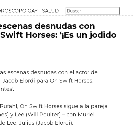
AS GAY
LGBT
MÚSICA
CINE Y TV
HOROSCOPO GA
 escenas desnudas con
Swift Horses: ‘¡Es un jodido