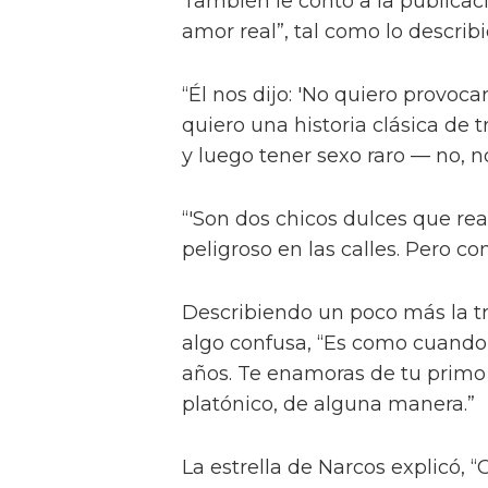
También le contó a la publicac
amor real”, tal como lo describ
“Él nos dijo: 'No quiero provocar