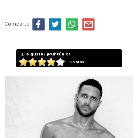
Comparte
¿Te gusta? ¡Puntúalo!
15
votos