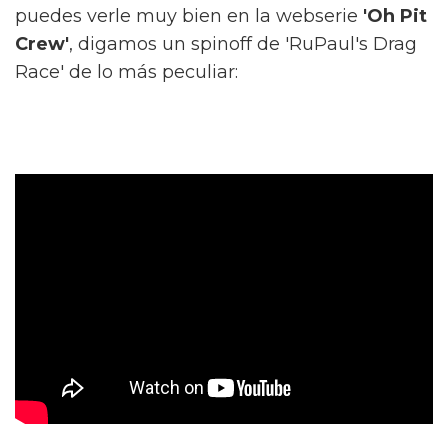
puedes verle muy bien en la webserie
'Oh Pit
Crew'
, digamos un spinoff de 'RuPaul's Drag
Race' de lo más peculiar: