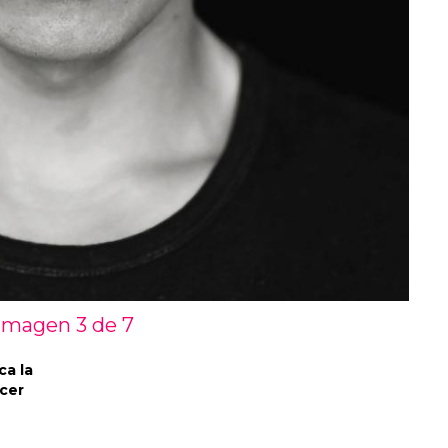
Imagen 3 de
7
ca la
ncer