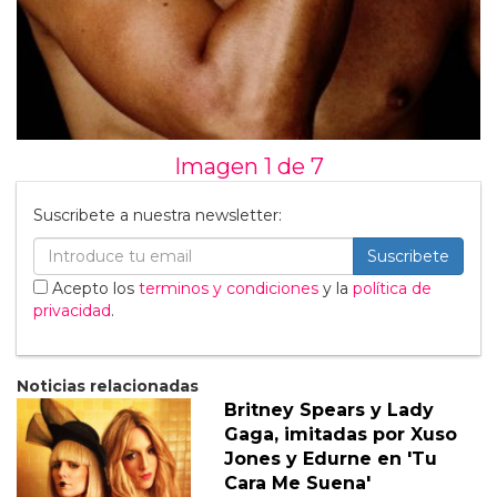
Imagen 1 de
7
Suscribete a nuestra newsletter:
Suscribete
Acepto los
terminos y condiciones
y la
política de
privacidad
.
Noticias relacionadas
Britney Spears y Lady
Gaga, imitadas por Xuso
Jones y Edurne en 'Tu
Cara Me Suena'