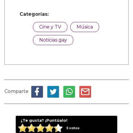
Categorías:
Cine y TV
Música
Noticias gay
Comparte
¿Te gusta? ¡Puntúalo!
5
votos