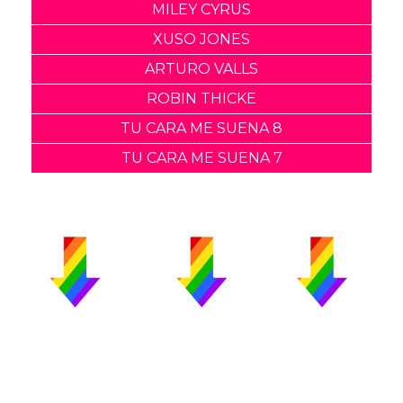
MILEY CYRUS
XUSO JONES
ARTURO VALLS
ROBIN THICKE
TU CARA ME SUENA 8
TU CARA ME SUENA 7