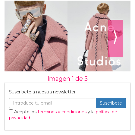
⟩
Imagen 1 de
5
Suscribete a nuestra newsletter:
Suscribete
Acepto los
terminos y condiciones
y la
política de
privacidad
.