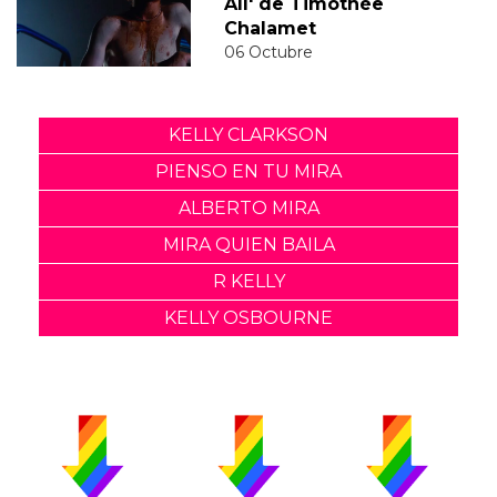
All' de Timothée
Chalamet
06 Octubre
KELLY CLARKSON
PIENSO EN TU MIRA
ALBERTO MIRA
MIRA QUIEN BAILA
R KELLY
KELLY OSBOURNE