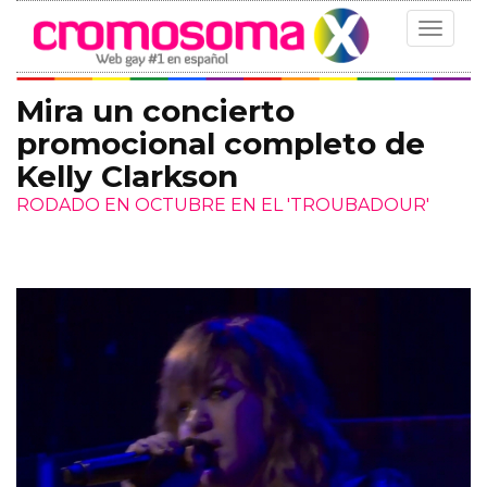
Toggle
navigat
Mira un concierto
promocional completo de
Kelly Clarkson
RODADO EN OCTUBRE EN EL 'TROUBADOUR'