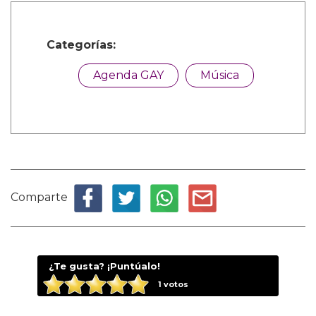
Categorías:
Agenda GAY
Música
Comparte
¿Te gusta? ¡Puntúalo!
1
votos