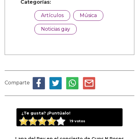
Categorías:
Artículos
Música
Noticias gay
Comparte
¿Te gusta? ¡Puntúalo!
19
votos
Lana del Rey en el concierto de Guns N Roses