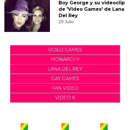
Boy George y su videoclip
de 'Video Games' de Lana
Del Rey
29 Julio
VIDEO GAMES
MONARCHY
LANA DEL REY
GAY GAMES
FAN VIDEO
VIDEO X