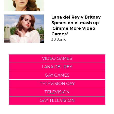
Lana del Rey y Britney
Spears en el mash up
'Gimme More Video
Games'
30 Junio
VIDEO GAMES
LANA DEL REY
GAY GAMES
TELEVISION GAY
TELEVISION
GAY TELEVISION