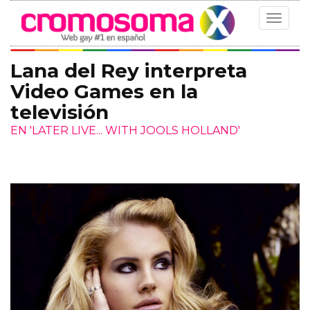
Toggle
navigat
Lana del Rey interpreta
Video Games en la
televisión
EN 'LATER LIVE... WITH JOOLS HOLLAND'