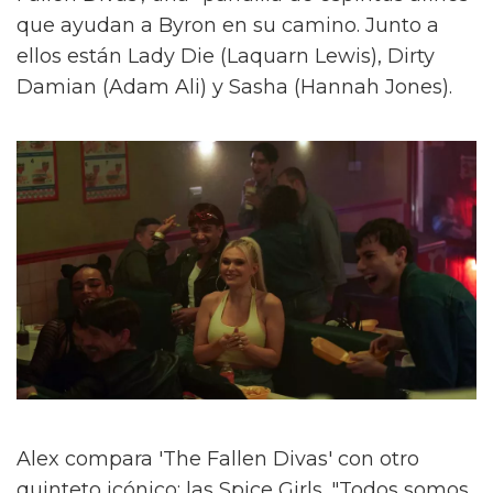
que ayudan a Byron en su camino. Junto a
ellos están Lady Die (Laquarn Lewis), Dirty
Damian (Adam Ali) y Sasha (Hannah Jones).
Alex compara 'The Fallen Divas' con otro
quinteto icónico: las Spice Girls. "Todos somos