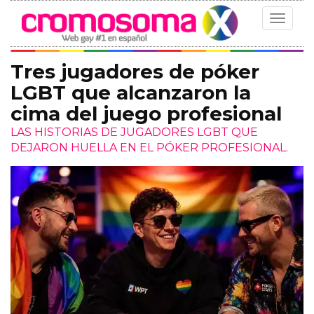
Toggle
navigat
Tres jugadores de póker
LGBT que alcanzaron la
cima del juego profesional
LAS HISTORIAS DE JUGADORES LGBT QUE
DEJARON HUELLA EN EL PÓKER PROFESIONAL.