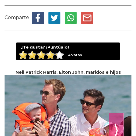
Comparte
¿Te gusta? ¡Puntúalo!
4
votos
Neil Patrick Harris, Elton John, maridos e hijos
⟩