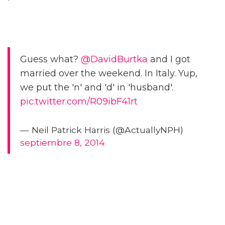
Guess what?
@DavidBurtka
and I got
married over the weekend. In Italy. Yup,
we put the 'n' and 'd' in 'husband'.
pic.twitter.com/R09ibF41rt
— Neil Patrick Harris (@ActuallyNPH)
septiembre 8, 2014