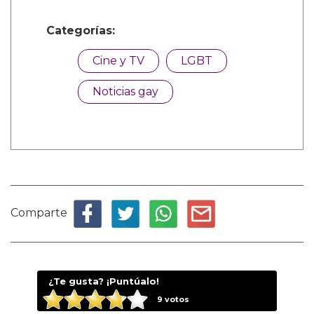
Categorías:
Cine y TV
LGBT
Noticias gay
Comparte
¿Te gusta? ¡Puntúalo!
9
votos