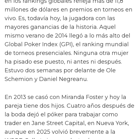
en los rankings globales refleja más de 11,8
millones de dólares en premios en torneos en
vivo. Es, todavía hoy, la jugadora con las
mayores ganancias de la historia. Aquel
mismo verano de 2014 llegó a lo más alto del
Global Poker Index (GPI), el ranking mundial
de torneos presenciales. Ninguna otra mujer
ha pisado ese puesto, ni antes ni después.
Estuvo dos semanas por delante de Ole
Schemion y Daniel Negreanu.
En 2013 se casó con Miranda Foster y hoy la
pareja tiene dos hijos. Cuatro años después de
la boda dejó el póker para trabajar como
trader en Jane Street Capital, en Nueva York,
aunque en 2025 volvió brevemente a la