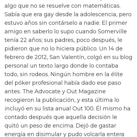
Fuera de las mesas, Somerville cargaba con
algo que no se resuelve con matemáticas.
Sabía que era gay desde la adolescencia, pero
estuvo años sin contárselo a nadie. El primer
amigo en saberlo lo supo cuando Somerville
tenía 22 años; sus padres, poco después, le
pidieron que no lo hiciera público. Un 14 de
febrero de 2012, San Valentín, colgó en su blog
personal un texto largo donde lo contaba
todo, sin rodeos. Ningún hombre en la élite
del póker profesional había dado ese paso
antes. The Advocate y Out Magazine
recogieron la publicación, y esta última lo
incluyó en su lista anual Out 100. Él mismo ha
contado después que aquella decisión le
quitó un peso de encima. Dejó de gastar