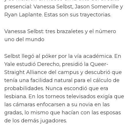
y se hicieron un hueco en la élite del circuito
presencial: Vanessa Selbst, Jason Somerville y
Ryan Laplante. Estas son sus trayectorias.
Vanessa Selbst: tres brazaletes y el número
uno del mundo
Selbst llegó al póker por la vía académica. En
Yale estudió Derecho, presidió la Queer-
Straight Alliance del campus y descubrió que
tenía una facilidad natural para el cálculo de
probabilidades. Nunca escondió que era
lesbiana. En los torneos televisados exigía que
las cámaras enfocarsen a su novia en las
gradas, lo mismo que hacían con las esposas
de los demás jugadores.