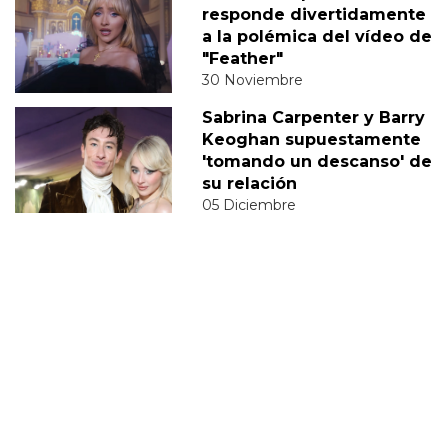
responde divertidamente
a la polémica del vídeo de
"Feather"
30 Noviembre
Sabrina Carpenter y Barry
Keoghan supuestamente
'tomando un descanso' de
su relación
05 Diciembre
DERECHOS TRANS
SABRINA
VMAS
MTV VMAS 2018
VMAS 2017 ACTUACIONES
MENSAJE DEL REY