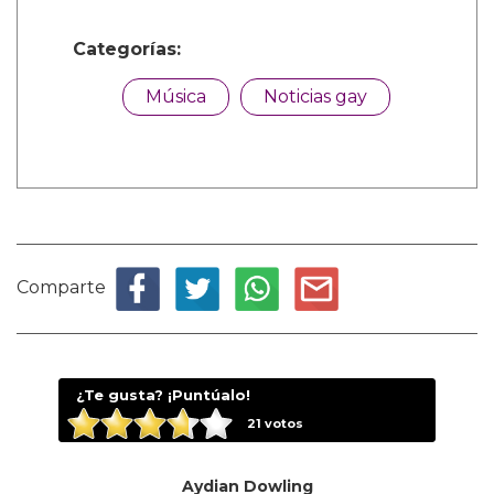
Categorías:
Música
Noticias gay
Comparte
¿Te gusta? ¡Puntúalo!
21
votos
Aydian Dowling