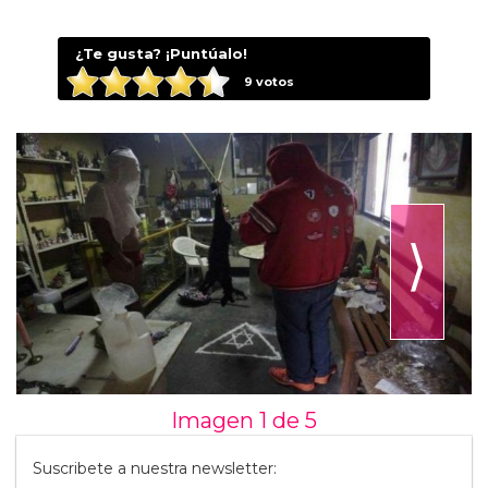
¿Te gusta? ¡Puntúalo!
9
votos
⟩
Imagen 1 de
5
Suscribete a nuestra newsletter: