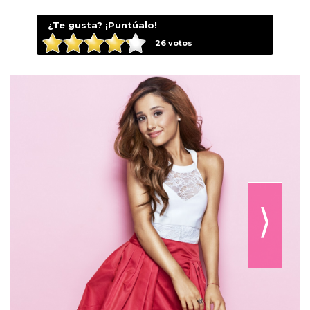
¿Te gusta? ¡Puntúalo!
26
votos
⟩