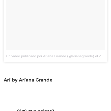
Un vídeo publicado por Ariana Grande (@arianagrande)
el
21 de Oct de 2015 a la(s) 9:36 PDT
Ari by Ariana Grande