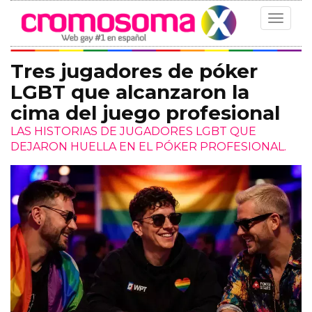
Toggle
navigat
Tres jugadores de póker
LGBT que alcanzaron la
cima del juego profesional
LAS HISTORIAS DE JUGADORES LGBT QUE
DEJARON HUELLA EN EL PÓKER PROFESIONAL.