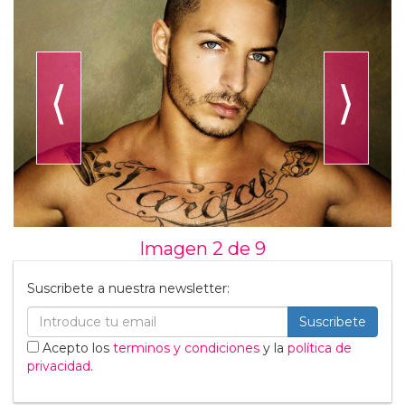
⟨
⟩
Imagen 2 de
9
Suscribete a nuestra newsletter:
Suscribete
Acepto los
terminos y condiciones
y la
política de
privacidad
.