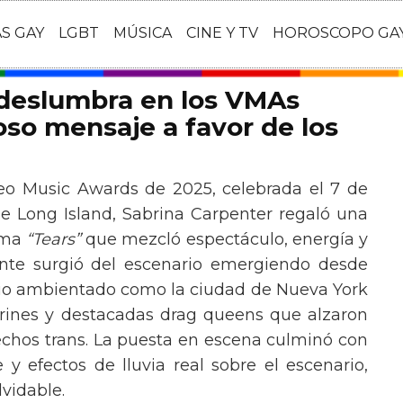
AS GAY
LGBT
MÚSICA
CINE Y TV
HOROSCOPO GA
 deslumbra en los VMAs
so mensaje a favor de los
eo Music Awards de 2025, celebrada el 7 de
e Long Island, Sabrina Carpenter regaló una
ema
“Tears”
que mezcló espectáculo, energía y
tante surgió del escenario emergiendo desde
ario ambientado como la ciudad de Nueva York
rines y destacadas drag queens que alzaron
echos trans. La puesta en escena culminó con
y efectos de lluvia real sobre el escenario,
vidable.