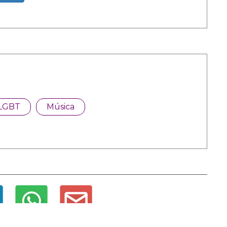
LGBT
Música