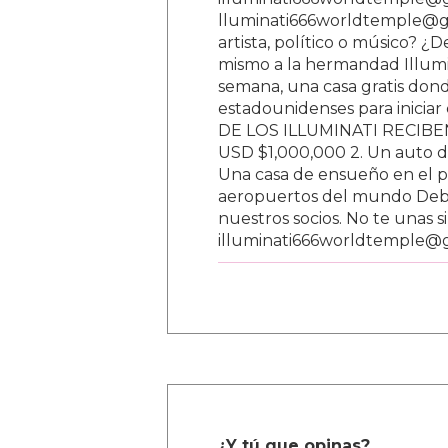
lluminati666worldtemple@gm
artista, político o músico? ¿
mismo a la hermandad Illumi
semana, una casa gratis donde
estadounidenses para inici
DE LOS ILLUMINATI RECIBEN 
USD $1,000,000 2. Un auto d
Una casa de ensueño en el paí
aeropuertos del mundo Debe
nuestros socios. No te unas s
illuminati666worldtemple@
¿Y tú que opinas?