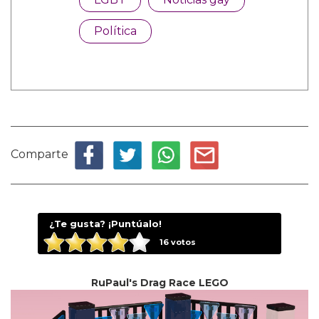
Política
Comparte
¿Te gusta? ¡Puntúalo!
16
votos
RuPaul's Drag Race LEGO