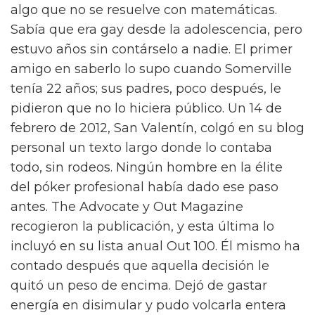
algo que no se resuelve con matemáticas.
Sabía que era gay desde la adolescencia, pero
estuvo años sin contárselo a nadie. El primer
amigo en saberlo lo supo cuando Somerville
tenía 22 años; sus padres, poco después, le
pidieron que no lo hiciera público. Un 14 de
febrero de 2012, San Valentín, colgó en su blog
personal un texto largo donde lo contaba
todo, sin rodeos. Ningún hombre en la élite
del póker profesional había dado ese paso
antes. The Advocate y Out Magazine
recogieron la publicación, y esta última lo
incluyó en su lista anual Out 100. Él mismo ha
contado después que aquella decisión le
quitó un peso de encima. Dejó de gastar
energía en disimular y pudo volcarla entera