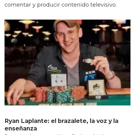
comentar y producir contenido televisivo.
Ryan Laplante: el brazalete, la voz y la
enseñanza