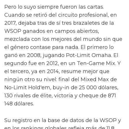
Pero lo suyo siempre fueron las cartas.
Cuando se retiró del circuito profesional, en
2017, dejaba tras de sí tres brazaletes de la
WSOP ganados en campos abiertos,
mezclada con los mejores del mundo sin que
el género contase para nada. El primero lo
ganó en 2008, jugando Pot-Limit Omaha. El
segundo fue en 2012, en un Ten-Game Mix. Y
el tercero, ya en 2014, resume mejor que
ningún otro su nivel: final del Mixed Max de
No-Limit Hold'em, buy-in de 25 000 dólares,
130 rivales de élite, victoria y cheque de 871
148 dólares.
Su registro en la base de datos de la WSOP y
en los rankings globales refleja más de 11,8