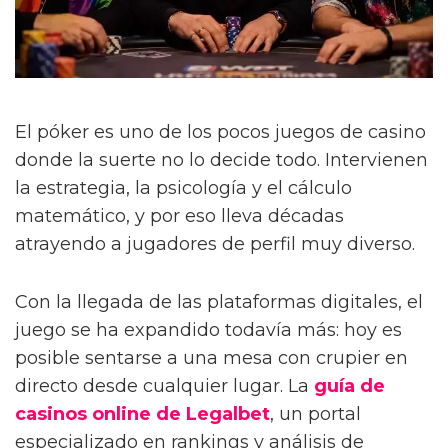
El póker es uno de los pocos juegos de casino
donde la suerte no lo decide todo. Intervienen
la estrategia, la psicología y el cálculo
matemático, y por eso lleva décadas
atrayendo a jugadores de perfil muy diverso.
Con la llegada de las plataformas digitales, el
juego se ha expandido todavía más: hoy es
posible sentarse a una mesa con crupier en
directo desde cualquier lugar. La
guía de
casinos online de Legalbet
, un portal
especializado en rankings y análisis de