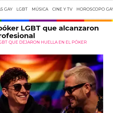
AS GAY
LGBT
MÚSICA
CINE Y TV
HOROSCOPO GA
 póker LGBT que alcanzaron
rofesional
LGBT QUE DEJARON HUELLA EN EL PÓKER