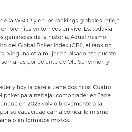
 de la WSOP y en los rankings globales refleja
 en premios en torneos en vivo. Es, todavía
es ganancias de la historia. Aquel mismo
lto del Global Poker Index (GPI), el ranking
s. Ninguna otra mujer ha pisado ese puesto,
os semanas por delante de Ole Schemion y
ter y hoy la pareja tiene dos hijos. Cuatro
l póker para trabajar como trader en Jane
 aunque en 2025 volvió brevemente a la
por su capacidad camaleónica: lo mismo
ha o en formatos mixtos.