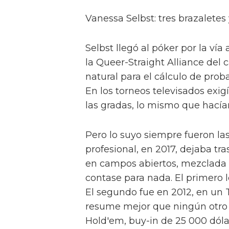
Vanessa Selbst: tres brazalete
Selbst llegó al póker por la ví
la Queer-Straight Alliance del
natural para el cálculo de prob
En los torneos televisados exi
las gradas, lo mismo que hacía
Pero lo suyo siempre fueron las 
profesional, en 2017, dejaba tr
en campos abiertos, mezclada 
contase para nada. El primero
El segundo fue en 2012, en un T
resume mejor que ningún otro s
Hold'em, buy-in de 25 000 dólare