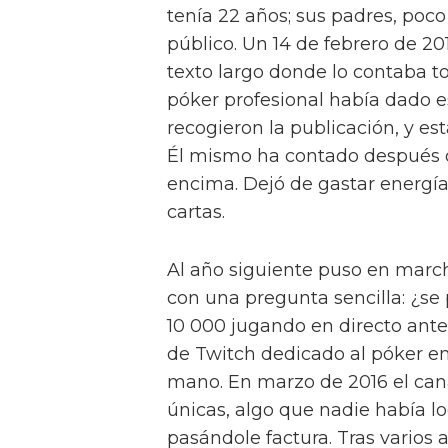
tenía 22 años; sus padres, poco
público. Un 14 de febrero de 20
texto largo donde lo contaba to
póker profesional había dado 
recogieron la publicación, y est
Él mismo ha contado después q
encima. Dejó de gastar energía
cartas.
Al año siguiente puso en mar
con una pregunta sencilla: ¿se
10 000 jugando en directo ant
de Twitch dedicado al póker en
mano. En marzo de 2016 el cana
únicas, algo que nadie había lo
pasándole factura. Tras varios 