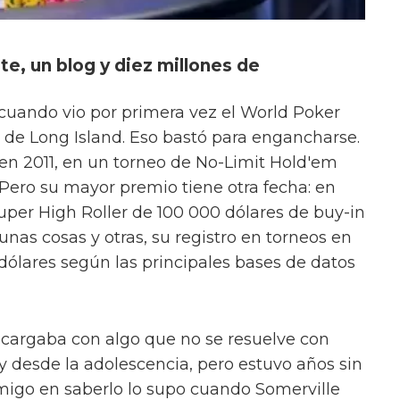
te, un blog y diez millones de
 cuando vio por primera vez el World Poker
a de Long Island. Eso bastó para engancharse.
en 2011, en un torneo de No-Limit Hold'em
 Pero su mayor premio tiene otra fecha: en
uper High Roller de 100 000 dólares de buy-in
 unas cosas y otras, su registro en torneos en
 dólares según las principales bases de datos
 cargaba con algo que no se resuelve con
 desde la adolescencia, pero estuvo años sin
amigo en saberlo lo supo cuando Somerville